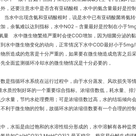
点外，还要注意水中是否含有亚硝酸根，水中的氨含量最好是控制
2－ 当水中出现含氨和亚硝酸根时，说是水中已有亚硝酸菌将氨
加，余氯难以达到指标，水中NO2－含量最好是控制在小于1mg/
需氧量 水中微生物繁殖严重时会使COD增加，因为细菌分泌的
到水中微生物变化的动向，正常情况下水中COD最好小于5mg
生物所造成的危害是十分严重的，如果要在微生物造成危害之后
事先全面监测循环冷却水的微生物情况是十分必要的，
倍数是指循环水系统在运行过程中，由于水分蒸发、风吹损失等情
衡量水质控制好坏的一个重要综合指标。浓缩倍数低，耗水量、排
减少水量，节约水处理费用；可是浓缩倍数过高，水的结垢倾向
，不利于微生物的控制，故循环水的浓缩倍数要有一个合理的控
统中，水垢是由过饱和的水溶性组分形成的，水中溶解有各种盐
氢盐如Ca(HCO3)2.MgHCO3)2 最不稳定，极容易分解