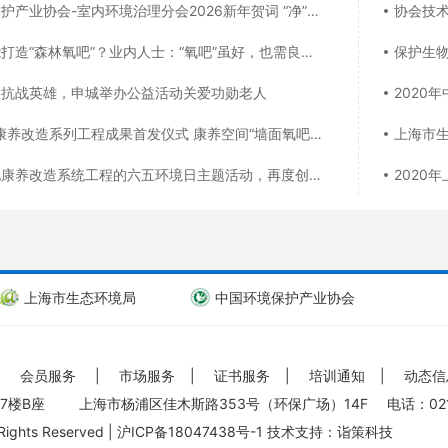
协会-室内环境治理分会2026新年贺词 “净”启丙午新程，“治”愈美好生活
协会技
造“森林氧吧”？业内人士：“氧吧”虽好，也需良好睡眠习惯配合
保护生物
敬抗战英雄，申城举办公益活动关爱功勋老人
2020
养改造系列工程成果首发仪式 康养空间“墙面氧吧”&空气净化器慈善捐赠
上海市生
造系统工程的六五环境日主题活动，再度创下最受人民群众热切关注的头版头条
2020
上海市生态环境局
中国环境保护产业协会
|
会员服务
|
市场服务
|
证书服务
|
培训通知
|
动态信
7楼B座
上海市杨浦区佳木斯路353号（环保广场）14F
电话：021
 Rights Reserved |
沪ICP备18047438号-1
技术支持：诣策科技