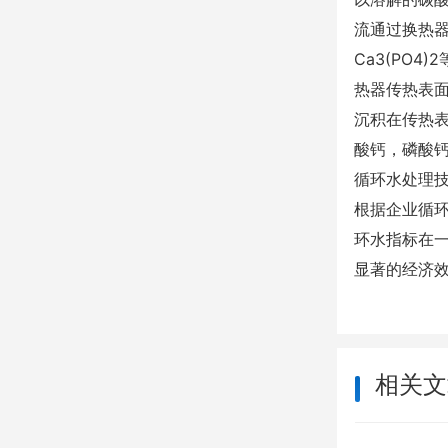
流通过换热
Ca3(PO
热器传热表
沉积在传热
酸钙，磷酸
循环水处理
根据企业循
环水指标在
显著的经济
相关文