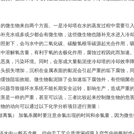
。
中的微生物来自两个方面。一是冷却塔在水的蒸发过程中需要引
的补充水或多或少都会有微生物，这些微生物也随补充水进
的照射下，会与水中的二氧化碳、碳酸氢根等碳源起光合作用，
水中溶解氧含量，有利于氧的去极化作用，腐蚀过程因此而加速
生恶臭，污染环境。同时，会形成大量黏泥使冷却塔的冷却效率
水头损失增加，沉积在金属表面的黏泥会引起严重的垢下腐蚀，
的缓蚀阻垢效能。微生物黏泥除了会加速垢下腐蚀外，有些细菌
些问题导致循环水系统不能长期安全运转，影响生产，造成严重
危害是一样的严重，甚至可以说，三者比较起来控制微生物
生物的动向可以通过以下化学分析项目进行测量：
（游离氯） 加氯杀菌时要注意余氯出现的时间和余氯量，因为微
循环水中一般不含氨，但由于工艺介质泄漏或吸入空气中的氨时也