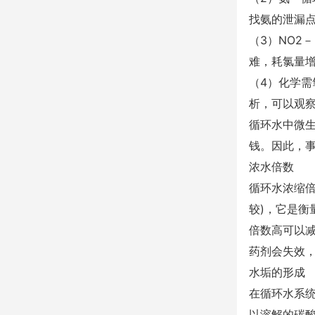
找氨的泄漏
（3）NO
难，耗氯量增
（4）化学
析，可以观察
循环水中微
钱。因此，
浓水倍数
循环水浓缩
较)，它是
倍数高可以
药剂会失效
水垢的形成
在循环水系
以溶解的碳酸