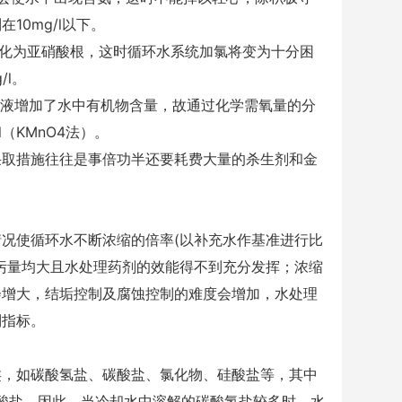
在10mg/l以下。
转化为亚硝酸根，这时循环水系统加氯将变为十分困
l。
黏液增加了水中有机物含量，故通过化学需氧量的分
/l（KMnO4法）。
采取措施往往是事倍功半还要耗费大量的杀生剂和金
况使循环水不断浓缩的倍率(以补充水作基准进行比
污量均大且水处理药剂的效能得不到充分发挥；浓缩
会增大，结垢控制及腐蚀控制的难度会增加，水处理
制指标。
类，如碳酸氢盐、碳酸盐、氯化物、硅酸盐等，其中
生成碳酸盐，因此，当冷却水中溶解的碳酸氢盐较多时，水