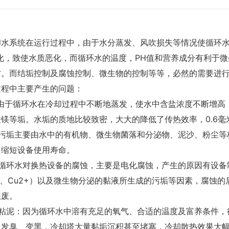
却水系统在运行过程中，由于水分蒸发、风吹损失等情况使循环
变化，致使水质恶化，而循环水的温度，PH值和营养成分有利于
方。而结垢控制及腐蚀控制、微生物的控制等等，必然的需要
过程中主要产生的问题：
：由于循环水在冷却过程中不断地蒸发，使水中含盐浓度不断增高
酸镁等垢。水垢的质地比较致密，大大的降低了传热效率，0.
：污垢主要由水中的有机物、微生物菌落和分泌物、泥沙、粉尘等
，缩短设备使用寿命。
：循环水对换热设备的腐蚀，主要是电化腐蚀，产生的原因有设备
e2+、Cu2+）以及微生物分泌的黏液所生成的污垢等因素，腐
备报废。
物粘泥：因为循环水中溶有充足的氧气、合适的温度及富养条件，
、发臭、变黑，冷却塔大量黏垢沉积甚至堵塞，冷却散热效果大