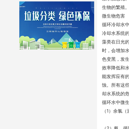
生物的繁殖
微生物危害
循环冷却水
冷却水系统
藻类在日光
时，会增加
色变黑，发
效率降低和
能发挥应有
蚀。所有这
却水系统的
循环水中微
（1）余氯
（2）氨 