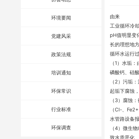
由来
环境要闻
工业循环冷
pH值明显
党建风采
长的理想地
循环水运行
政策法规
（1）水垢
磷酸钙、硅
培训通知
（2）污垢
环保常识
起垢下腐蚀
（3）腐蚀
行业标准
（Cl-、F
水管路设
环保调查
（4）微生
致水质恶化